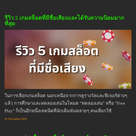
รีวิว 5 เกมสล็อตที่มีชื่อเสียงและได้รับความนิยมมาก
ที่สุด
ในการเลือกเกมสล็อต นอกเหนือจากการดูรางวัลและฟีเจอร์ต่างๆ
แล้ว การศึกษาและทดลองเล่นในโหมด "ทดลองเล่น" หรือ "Free
Play" ก็เป็นอีกหนึ่งเทคนิคที่นักเดิมพันหลายๆ คนเลือกใช้
01 November 2023