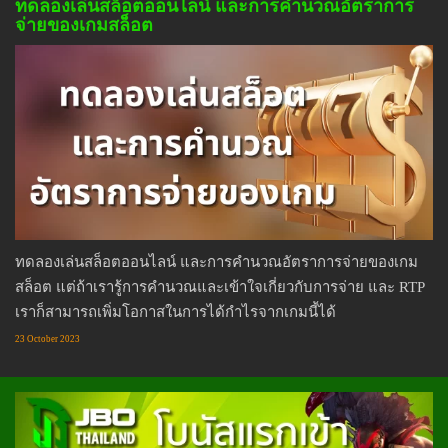
ทดลองเล่นสล็อตออนไลน์ และการคำนวณอัตราการ
จ่ายของเกมสล็อต
ทดลองเล่นสล็อตออนไลน์ และการคำนวณอัตราการจ่ายของเกม
สล็อต แต่ถ้าเรารู้การคำนวณและเข้าใจเกี่ยวกับการจ่าย และ RTP
เราก็สามารถเพิ่มโอกาสในการได้กำไรจากเกมนี้ได้
23 October 2023