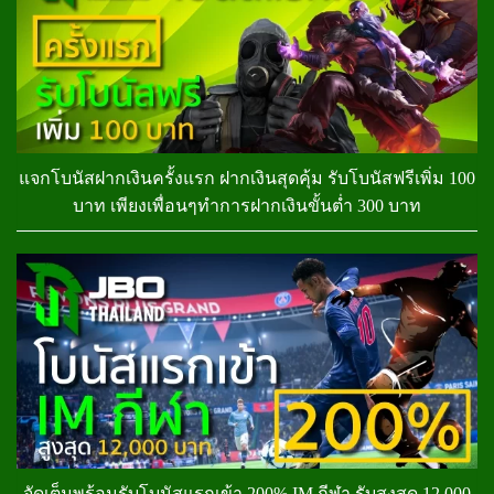
แจกโบนัสฝากเงินครั้งแรก ฝากเงินสุดคุ้ม รับโบนัสฟรีเพิ่ม 100
บาท เพียงเพื่อนๆทำการฝากเงินขั้นต่ำ 300 บาท
จัดเต็มพร้อมรับโบนัสแรกเข้า 200% IM กีฬา รับสูงสุด 12,000