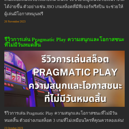
ได้ง่ายขึ้น ตัวอย่างเช่น JBO เกมสล็อตที่มีฟีเจอร์ฟรีสปิน จะช่วยให้
ผู้เล่นมีโอกาสหมุนฟรี
20 November 2023
รีวิวการเล่น Pragmatic Play ความสนุกและโอกาสชนะ
ที่ไม่มีวันหมดสิ้น
รีวิวการเล่น Pragmatic Play ความสนุกและโอกาสชนะที่ไม่มีวัน
หมดสิ้น ตัวอย่างเกมสล็อต 3 เกมที่ไม่เหมือนใครที่คุณควรลองเล่น!
23 October 2023