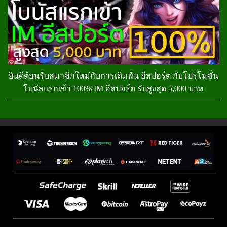
ยินดีต้อนรับสมาชิกใหม่กับการเดิมพัน อีสปอร์ต กับโปรโมชั่น
โบนัสแรกเข้า 100% IM อีสปอร์ต รับสูงสุด 5,000 บาท