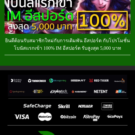
ยินดีต้อนรับสมาชิกใหม่กับการเดิมพัน อีสปอร์ต กับโปรโมชั่น
โบนัสแรกเข้า 100% IM อีสปอร์ต รับสูงสุด 5,000 บาท