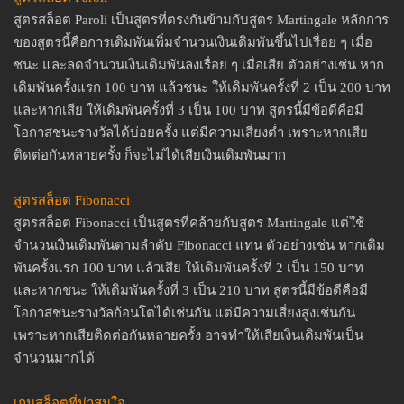
สูตรสล็อต Paroli เป็นสูตรที่ตรงกันข้ามกับสูตร Martingale หลักการ
ของสูตรนี้คือการเดิมพันเพิ่มจำนวนเงินเดิมพันขึ้นไปเรื่อย ๆ เมื่อ
ชนะ และลดจำนวนเงินเดิมพันลงเรื่อย ๆ เมื่อเสีย ตัวอย่างเช่น หาก
เดิมพันครั้งแรก 100 บาท แล้วชนะ ให้เดิมพันครั้งที่ 2 เป็น 200 บาท
และหากเสีย ให้เดิมพันครั้งที่ 3 เป็น 100 บาท สูตรนี้มีข้อดีคือมี
โอกาสชนะรางวัลได้บ่อยครั้ง แต่มีความเสี่ยงต่ำ เพราะหากเสีย
ติดต่อกันหลายครั้ง ก็จะไม่ได้เสียเงินเดิมพันมาก
สูตรสล็อต Fibonacci
สูตรสล็อต Fibonacci เป็นสูตรที่คล้ายกับสูตร Martingale แต่ใช้
จำนวนเงินเดิมพันตามลำดับ Fibonacci แทน ตัวอย่างเช่น หากเดิม
พันครั้งแรก 100 บาท แล้วเสีย ให้เดิมพันครั้งที่ 2 เป็น 150 บาท
และหากชนะ ให้เดิมพันครั้งที่ 3 เป็น 210 บาท สูตรนี้มีข้อดีคือมี
โอกาสชนะรางวัลก้อนโตได้เช่นกัน แต่มีความเสี่ยงสูงเช่นกัน
เพราะหากเสียติดต่อกันหลายครั้ง อาจทำให้เสียเงินเดิมพันเป็น
จำนวนมากได้
เกมสล็อตที่น่าสนใจ