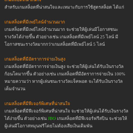
สำหรับเกมสล็อตที่น่าสนใจและเหมาะกับการใช้สูตรสล็อต ได้แก่
เกมสล็อตที่มีเพย์ไลน์จำนวนมาก
เกมสล็อตที่มีเพย์ไลน์จำนวนมาก จะช่วยให้ผู้เล่นมีโอกาสชนะ
รางวัลได้ง่ายขึ้น ตัวอย่างเช่น เกมสล็อตที่มีเพย์ไลน์ 25 ไลน์ มี
โอกาสชนะรางวัลมากกว่าเกมสล็อตที่มีเพย์ไลน์ 5 ไลน์
เกมสล็อตที่มีอัตราการจ่ายเงินสูง
เกมสล็อตที่มีอัตราการจ่ายเงินสูง จะช่วยให้ผู้เล่นได้รับเงินรางวัล
ก้อนโตมากขึ้น ตัวอย่างเช่น เกมสล็อตที่มีอัตราการจ่ายเงิน 100%
หมายความว่า หากผู้เล่นชนะรางวัลแจ็คพอต จะได้รับเงินรางวัล
เต็มจำนวน
เกมสล็อตที่มีฟีเจอร์พิเศษที่น่าสนใจ
เกมสล็อตที่มีฟีเจอร์พิเศษที่น่าสนใจ จะช่วยให้ผู้เล่นได้รับเงินรางวัล
ได้ง่ายขึ้น ตัวอย่างเช่น
JBO
เกมสล็อตที่มีฟีเจอร์ฟรีสปิน จะช่วยให้
ผู้เล่นมีโอกาสหมุนฟรีโดยไม่ต้องเสียเงินเดิมพัน