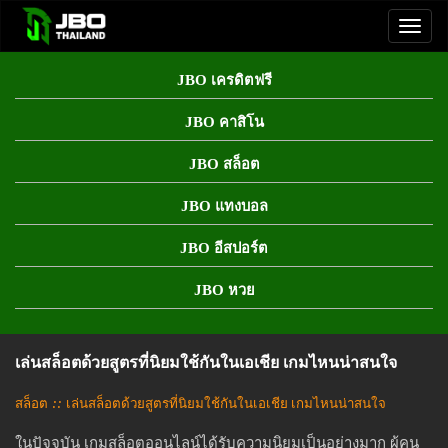
JBO เครดิตฟรี
JBO คาสิโน
JBO สล็อต
JBO แทงบอล
JBO อีสปอร์ต
JBO หวย
เล่นสล็อตด้วยสูตรที่นิยมใช้กันในเอเชีย เกมไหนน่าสนใจ
::
สล็อต
เล่นสล็อตด้วยสูตรที่นิยมใช้กันในเอเชีย เกมไหนน่าสนใจ
ในปัจจุบัน เกมสล็อตออนไลน์ได้รับความนิยมเป็นอย่างมาก ผู้คน