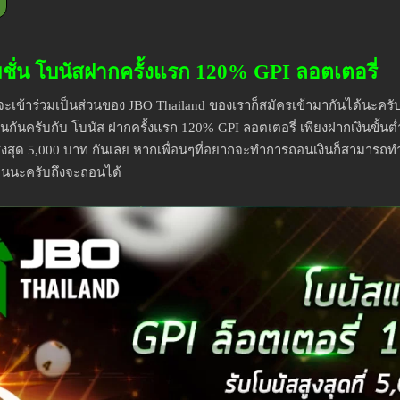
ั่น โบนัสฝากครั้งแรก 120% GPI ลอตเตอรี่
เข้าร่วมเป็นส่วนของ JBO Thailand ของเราก็สมัครเข้ามากันได้นะครับ
่นกันครับกับ โบนัส ฝากครั้งแรก 120% GPI ลอตเตอรี่ เพียงฝากเงินขั้นต่
 สูงสุด 5,000 บาท กันเลย หากเพื่อนๆที่อยากจะทำการถอนเงินก็สามารถท
่อนนะครับถึงจะถอนได้