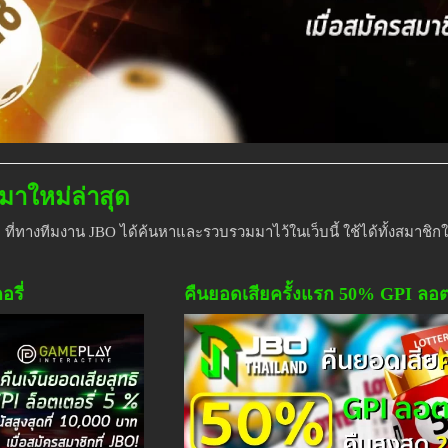
มาใหม่ล่าสุด
ด ที่ทางทีมงาน JBO ได้ค้นหาและรวบรวมมาไว้ในเว็บนี้ ใช้ได้ทั้งสมาชิก
รี่
คืนยอดเสียครั้งแรก 50% GPI ลอตเ