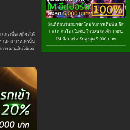
ยินดีต้อนรับสมาชิกใหม่กับการเดิมพัน อีส
ปอร์ต กับโปรโมชั่น โบนัสแรกเข้า 100%
 และเพื่อนๆก็จะได้
IM อีสปอร์ต รับสูงสุด 5,000 บาท
ำ 1,000 บาทเท่านั้น
ำการถอนเงินได้แต่