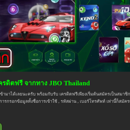
เครดิตฟรี จากทาง JBO Thailand
ข้ามาได้เลยนะครับ พร้อมกับรับ เครดิตฟรีเพียงเริ่มต้นสมัครเป็นสมาชิก
ารกรอกข้อมูลทั้งชื่อการเข้าใช้ , รหัสผ่าน , เบอร์โทรศัพท์ เท่านี้ก็สมั