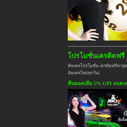
โปรโมชั่นเครดิตฟรี 
อัพเดทโปรโมชั่น เครดิตฟรีล่าสุ
อัพเดทใหม่ทุกวัน!
คืนยอดเสีย 5% GPI ลอตเตอ