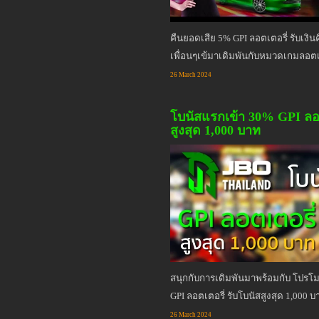
คืนยอดเสีย 5% GPI ลอตเตอรี่ รับเงิน
เพื่อนๆเข้มาเดิมพันกับหมวดเกมลอตเต
26 March 2024
โบนัสแรกเข้า 30% GPI ลอต
สูงสุด 1,000 บาท
สนุกกับการเดิมพันมาพร้อมกับ โปรโม
GPI ลอตเตอรี่ รับโบนัสสูงสุด 1,000 
26 March 2024