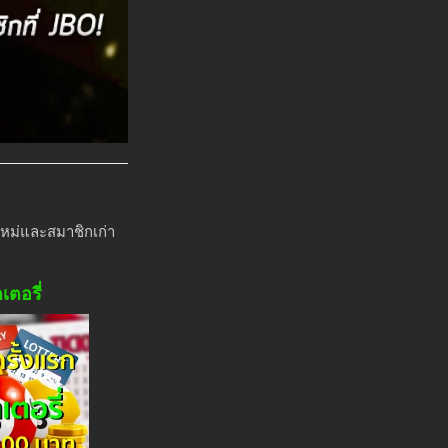
ใหม่และสมาชิกเก่า
ตอรี่