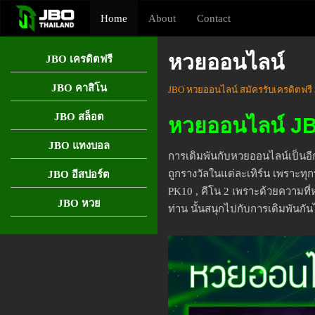
Home
About
Contact
หวยออนไลน์
JBO เครดิตฟรี
JBO คาสิโน
JBO หวยออนไลน์ สมัครรับเครดิตฟรี 3
JBO สล็อต
หวยออนไลน์ JB
JBO แทงบอล
การเดิมพันกับหวยออนไลน์เป็นอีก
ถูกรางวัลในแต่ละเทิร์น เพราะทุก
JBO อีสปอร์ต
PK10 , คีโน 2 เพราะด้วยความท
JBO หวย
ท่าน นั้นสนุกไปกับการเดิมพันกั