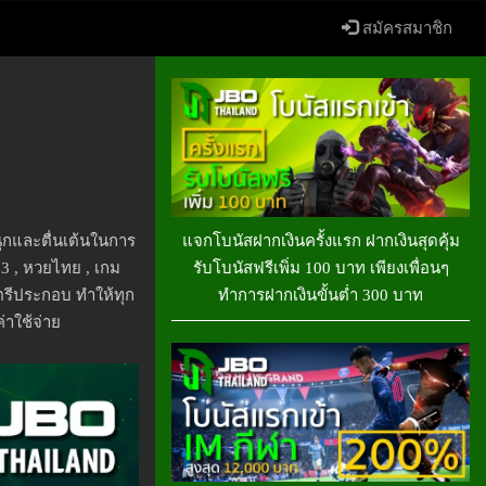
สมัครสมาชิก
นุกและตื่นเต้นในการ
แจกโบนัสฝากเงินครั้งแรก ฝากเงินสุดคุ้ม
 3 , หวยไทย , เกม
รับโบนัสฟรีเพิ่ม 100 บาท เพียงเพื่อนๆ
รีประกอบ ทำให้ทุก
ทำการฝากเงินขั้นต่ำ 300 บาท
่าใช้จ่าย