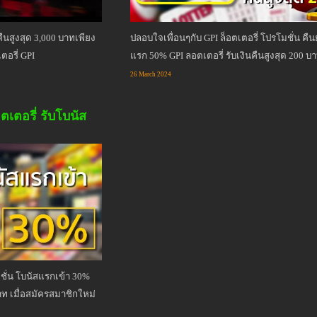
คืนสูงสุด 3,000 บาทเพียง
ปลอบใจเพื่อนๆกับ GPI ล็อตเตอรี่ โปรโมชั่น คืน
อรี่ GPI
แรก 50% GPI ลอตเตอรี่ รับเงินคืนสูงสุด 200 บ
26 March 2024
เตอรี่ รับโบนัส
ชั่น โบนัสแรกเข้า 30%
บาท เมื่อสมัครสมาชิกใหม่