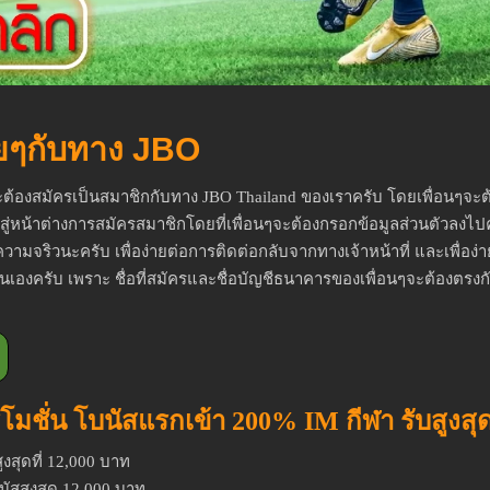
ายๆกับทาง JBO
้นจะต้องสมัครเป็นสมาชิกกับทาง JBO Thailand ของเราครับ โดยเพื่อนๆจะต้
สู่หน้าต่างการสมัครสมาชิกโดยที่เพื่อนๆจะต้องกรอกข้อมูลส่วนตัวลงไป
วามจริวนะครับ เพื่อง่ายต่อการติดต่อกลับจากทางเจ้าหน้าที่ และเพื่อง่า
เองครับ เพราะ ชื่อที่สมัครและชื่อบัญชีธนาคารของเพื่อนๆจะต้องตรงก
มชั่น โบนัสแรกเข้า 200% IM กีฬา รับสูงสุ
งสุดที่ 12,000 บาท
นัสสูงสุด 12,000 บาท