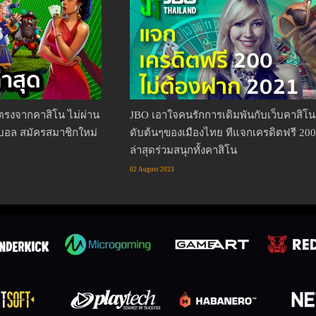
งตรงจากคาสิโน ไม่ผ่าน
JBO เอาใจคนรักการเดิมพันกับเว็บคาสิโน
งบอล สมัครสมาชิกใหม่
ดับต้นๆของเมืองไทย ทีแจกเครดิตฟรี 200
ล่าสุดร่วมสนุกทั้งคาสิโน
02 August 2023