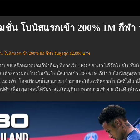
ชั่น โบนัสแรกเข้า 200% IM กีฬา ร
่น โบนัสแรกเข้า 200% IM กีฬา รับสูงสุด 12,000 บาท
บอล หรือหมวดเกมกีฬาอื่นๆ ที่ทางเว็บ JBO ของเรา ได้จัดโปรโมชั่นเปิ
ับด้วยการมอบโปรโมชั่น โบนัสแรกเข้า 200% IM กีฬา รับโบนัสสูงสุด 1
เลยครับ โดยเพื่อนๆนั้นสามารถเข้ามาและใช้เครดิตจากโบนัสที่ได้มานี
็ปดีๆ เพื่อนๆอาจจะได้รับรางวัลใหญ่ที่มากพอหลายเท่าจากเงินเดิมพันขอ