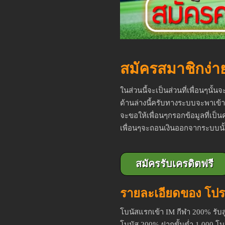
สมัครสมาชิกง่
ในส่วนนี้จะเป็นส่วนที่เพื่อนๆนั
ด้านล่างนี้ครับทางระบบจะพาเข้า
จะขอให้เพื่อนๆกรอกข้อมูลที่เป็นค
เพื่อนๆจะถอนเงินออกจากระบบนั้น
สมัครรับเครดิตฟรี
รายละเอียดของ โปรโ
โบนัสแรกเข้า IM กีฬา 200% รับสู
โบนัส 200% ฝากขั้นต่ำ 1,000 โบ