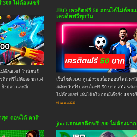
 300 ไม่ต้องแชร์
JBO เครดิตฟรี 50 ถอนได้ไม่ต้องแ
เครดิตฟรีทุกวัน
ม่ต้องแชร์ โบนัสฟรี
รดิตฟรีไม่ต้องฝาก แค่
เว็บไซต์ JBO ศูนย์รวมสล็อตออนไลน์ คาส
 ยิงปลา และอีก
สมัครวันนี้รับเครดิตฟรี 50 บาท สมัครสม
ไม่ต้องแชร์ เล่นได้จริง ถอนได้จริง แจกจริ
03 August 2023
าสุด ถอนได้ คาสิ
jbo แจกเครดิตฟรี 200 ไม่ต้องฝาก