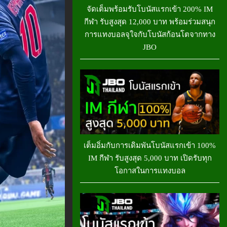
จัดเต็มพร้อมรับโบนัสแรกเข้า 200% IM
กีฬา รับสูงสุด 12,000 บาท พร้อมร่วมสนุก
การแทงบอลจุใจกับโบนัสก้อนโตจากทาง
JBO
เต็มอิ่มกับการเดิมพันโบนัสแรกเข้า 100%
IM กีฬา รับสูงสุด 5,000 บาท เปิดรับทุก
โอกาสในการแทงบอล