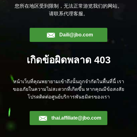
您所在地区受到限制，无法正常游览我们的网站。
请联系代理客服。
Daili@jbo.com
เกิดข้อผิดพลาด 403
หน้าเว็บที่คุณพยายามเข้าถึงนั้นถูกจำกัดในพื้นที่นี้ เรา
ขออภัยในความไม่สะดวกที่เกิดขึ้น หากคุณมีข้อสงสัย
โปรดติดต่อศูนย์บริการพันธมิตรของเรา
thai.affiliate@jbo.com