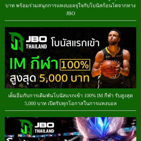
บาท พร้อมร่วมสนุกการแทงบอลจุใจกับโบนัสก้อนโตจากทาง
JBO
เต็มอิ่มกับการเดิมพันโบนัสแรกเข้า 100% IM กีฬา รับสูงสุด
5,000 บาท เปิดรับทุกโอกาสในการแทงบอล