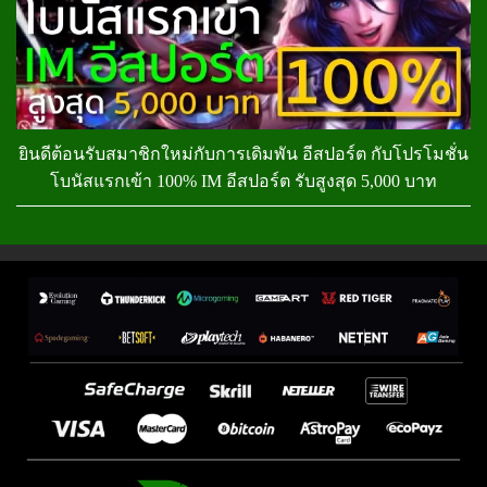
ยินดีต้อนรับสมาชิกใหม่กับการเดิมพัน อีสปอร์ต กับโปรโมชั่น
โบนัสแรกเข้า 100% IM อีสปอร์ต รับสูงสุด 5,000 บาท