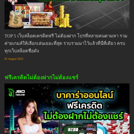
TOP 5 เว็บสล็อตเครดิตฟรี ไม่ต้องฝาก โปรที่หลายคนตามหา รวม
ค่ายเกมส์ให้เลือกเล่นเยอะที่สุด รวบรวมมาไว้แล้วที่นี่ที่เดียว ครบ
ทุกเว็บสล็อตชื่อดัง
02 August 2023
ฟรีเครดิตไม่ต้องฝากไม่ต้องแชร์