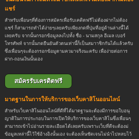
แชร์
สำหรับเพื่อนๆที่ต้องการสมัครเพื่อรับเคดิตฟรีไม่ต้องฝากไม่ต้อง
แชร์ ก็สามารถทำได้ง่ายๆเลยครับเพียงกดที่ปุ่มที่อยู่ด้านล่างนี้ได้
เลยครับ จากนั้นกรอกข้อมูลลงไปทั้ง ชื่อ - นามสกุล อีเมล เบอร์
โทรศัพท์ จากนั้นกดยืนยันตัวตนเท่านี้ก็เป็นสมาาชิกกันได้แล้วครับ
ซึ่งเพื่อนๆจะต้องกรอกข้อมูตามควมาจริงนะครับ เพื่อง่ายต่อการ
ฝาก-ถอนเงินนั้นเอง
สมัครรับเครดิตฟรี
มาตฐานในการให้บริการของเว็บคาสิโนออนไลน์
สำหรับเว็บคาสิโนออนไลน์ที่ดีที่ได้มาตฐานจะต้องมีการขอใบอนุ
ญาติในการประกอบในการเปิดให้บริการของเว็บคาสิโนซึ่งเพื่อนๆ
สามารถเข้าไปอ่านรายละเอียดได้เลยครับเพราะเว็บที่ดีจะต้องม่
ข้อมูลเหล่านี้ไว้ใช้อ้างอิงนั้นเอง จะต้องเห็นชัดเจนไม่นำไปหลบไว้