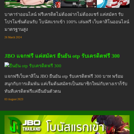
บาคาร่าออนไลน์ ฟรีเครดิตไม่ต้องฝากไม่ต้องแชร์ แค่สมัคร รับ
โปรโมชั่นต้อนรับ โบนัสแรกเข้า 100% เล่นฟรี เว็บคาสิโนออนไลน์
มาตรฐานสูง
26 March 2024
JBO แจกฟรี แค่สมัคร ยืนยัน otp รับเครดิตฟรี 300
แจกฟรีเว็บคาสิโน JBO ยืนยัน otp รับเครดิตฟรี 300 บาท พร้อม
สนุกกับการเดิมพัน แค่เริ่มต้นสมัครเป็นสมาชิกใหม่กับทางเราก็รับ
ทันทีเครดิตฟรีแค่ยืนยันตัวตน
03 August 2023