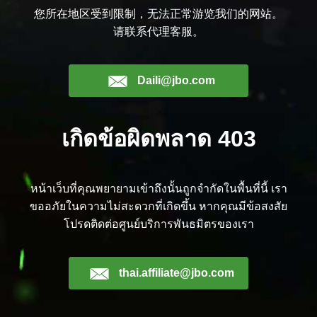
您所在地区受到限制，无法正常游览我们的网站。
请联系代理客服。
Daili@jbo.com
เกิดข้อผิดพลาด 403
หน้าเว็บที่คุณพยายามเข้าถึงนั้นถูกจำกัดในพื้นที่นี้ เรา
ขออภัยในความไม่สะดวกที่เกิดขึ้น หากคุณมีข้อสงสัย
โปรดติดต่อศูนย์บริการพันธมิตรของเรา
thai.affiliate@jbo.com