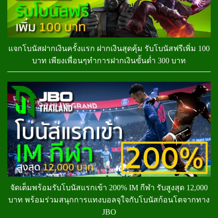
แจกโบนัสฝากเงินครั้งแรก ฝากเงินสุดคุ้ม รับโบนัสฟรีเพิ่ม 100
บาท เพียงเพื่อนๆทำการฝากเงินขั้นต่ำ 300 บาท
จัดเต็มพร้อมรับโบนัสแรกเข้า 200% IM กีฬา รับสูงสุด 12,000
บาท พร้อมร่วมสนุกการแทงบอลจุใจกับโบนัสก้อนโตจากทาง
JBO