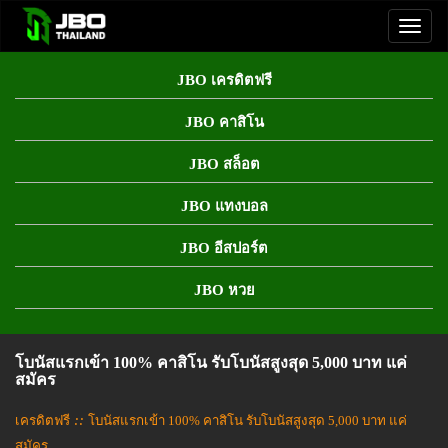
JBO เครดิตฟรี
JBO คาสิโน
JBO สล็อต
JBO แทงบอล
JBO อีสปอร์ต
JBO หวย
โบนัสแรกเข้า 100% คาสิโน รับโบนัสสูงสุด 5,000 บาท แค่
สมัคร
::
เครดิตฟรี
โบนัสแรกเข้า 100% คาสิโน รับโบนัสสูงสุด 5,000 บาท แค่
สมัคร