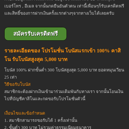
เบอร์โทร , อีเมล จากนั้นกดยืนยันตัวตน เท่านี้เพื่อนๆก็รับเครดิตฟรี
และสิทธิ์ของการฝากเงินครั้งแรกต่างๆจากทางเว็บได้เลยครับ
สมัครรับเครดิตฟรี
รายละเอียดของ โปรโมชั่น โบนัสแรกเข้า 100% คาสิ
โน รับโบนัสสูงสุด 5,000 บาท
โบนัส 100% ฝากขั้นต่ำ 300 โบนัสสูงสุด 5,000 บาท ยอดหมุนเวียน
25 เท่า
วิธีขอรับโบนัส
สมาชิกจะต้องฝากเงินเข้ามาร่วมเดิมพันกับทางเรา จากนั้นโอนเงิน
ไปที่บัญชีคาสิโนและกดขอรับโปรโมชั่นตัวนี้
เงื่อนไขและข้อกำหนด
1. สมาชิกสามารถขอรับได้ 1 ครั้งเท่านั้น
2. ขั้นต่ำ 300 บาท ไม่รวมค่าธรรมเนียมธนาคาร