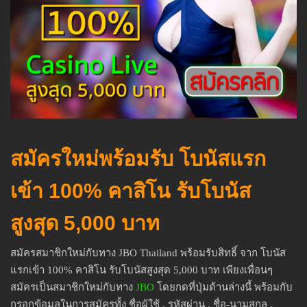
สมัครใหม่พร้อมรับ โบนัสแรก
เข้า 100% คาสิโน รับโบนัส
สูงสุด 5,000 บาท
สมัครสมาชิกใหม่กับทาง JBO Thailand พร้อมรับสิทธิ์ จาก โบนัส
แรกเข้า 100% คาสิโน รับโบนัสสูงสุด 5,000 บาท เพียงเพื่อนๆ
สมัครเป็นสมาชิกใหม่กับทาง
JBO
โดยกดที่ปุ่มด้านล่างนี้ พร้อมกับ
กรอกข้อมูลในการสมัครทั้ง ชื่อผู้ใช้ , รหัสผ่าน , ชื่อ-นามสกุล ,