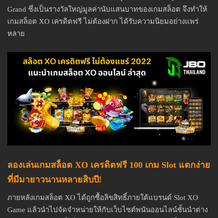
Grand ซึ่งเป็นรางวัลใหญ่มูลค่านับแสนบาทของเกมสล็อต จึงทำให้
เกมสล็อต XO เครดิตฟรี ไม่ต้องฝาก ได้รับความนิยมอย่างแพร่
หลาย
ลองเล่นเกมสล็อต XO เครดิตฟรี 100 เกม Slot แตกง่าย
ที่มีมายาวนานหลายสิบปี!
ภายหลังเกมสล็อต XO ได้ถูกซื้อลิขสิทธิ์ภายใต้แบรนด์ Slot XO
Game แล้วนำไปจัดจำหน่ายให้กับเว็บไซต์พนันออนไลน์ชั้นนำต่าง