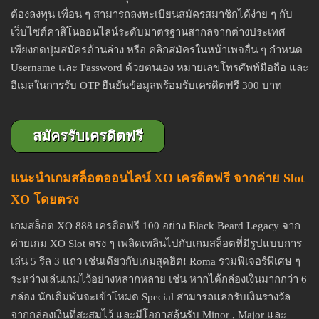
ต้องลงทุน เพื่อน ๆ สามารถลงทะเบียนสมัครสมาชิกได้ง่าย ๆ กับ
เว็บไซต์คาสิโนออนไลน์ระดับมาตรฐานสากลจากต่างประเทศ
เพียงกดปุ่มสมัครด้านล่าง หรือ คลิกสมัครในหน้าเพจอื่น ๆ กำหนด
Username และ Password ด้วยตนเอง หมายเลขโทรศัพท์มือถือ และ
อีเมลในการรับ OTP ยืนยันข้อมูลพร้อมรับเครดิตฟรี 300 บาท
สมัครรับเครดิตฟรี
แนะนำเกมสล็อตออนไลน์ XO เครดิตฟรี จากค่าย Slot
XO โดยตรง
เกมสล็อต XO 888 เครดิตฟรี 100 อย่าง Black Beard Legacy จาก
ค่ายเกม XO Slot ตรง ๆ เพลิดเพลินไปกับเกมสล็อตที่มีรูปแบบการ
เล่น 5 รีล 3 แถว เช่นเดียวกับเกมสุดฮิต! Roma รวมฟีเจอร์พิเศษ ๆ
ระหว่างเล่นเกมไว้อย่างหลากหลาย เช่น หากได้กล่องเงินมากกว่า 6
กล่อง นักเดิมพันจะเข้าโหมด Special สามารถแลกรับเงินรางวัล
จากกล่องเงินที่สะสมไว้ และมีโอกาสลุ้นรับ Minor , Major และ