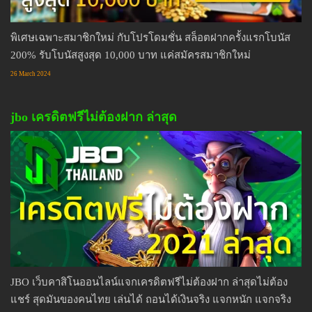
พิเศษเฉพาะสมาชิกใหม่ กับโปรโดมชั่น สล็อตฝากครั้งแรกโบนัส
200% รับโบนัสสูงสุด 10,000 บาท แค่สมัครสมาชิกใหม่
26 March 2024
jbo เครดิตฟรีไม่ต้องฝาก ล่าสุด
JBO เว็บคาสิโนออนไลน์แจกเครดิตฟรีไม่ต้องฝาก ล่าสุดไม่ต้อง
แชร์ สุดมันของคนไทย เล่นได้ ถอนได้เงินจริง แจกหนัก แจกจริง