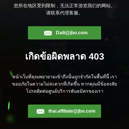
您所在地区受到限制，无法正常游览我们的网站。
请联系代理客服。
Daili@jbo.com
เกิดข้อผิดพลาด 403
หน้าเว็บที่คุณพยายามเข้าถึงนั้นถูกจำกัดในพื้นที่นี้ เรา
ขออภัยในความไม่สะดวกที่เกิดขึ้น หากคุณมีข้อสงสัย
โปรดติดต่อศูนย์บริการพันธมิตรของเรา
thai.affiliate@jbo.com