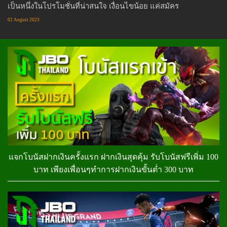
เป็นหนึ่งในโปรโมชั่นที่น่าสนใจ เงื่อนไขน้อย แค่สมัคร
02 August 2023
แจกโบนัสฝากเงินครั้งแรก ฝากเงินสุดคุ้ม รับโบนัสฟรีเพิ่ม 100
บาท เพียงเพื่อนๆทำการฝากเงินขั้นต่ำ 300 บาท