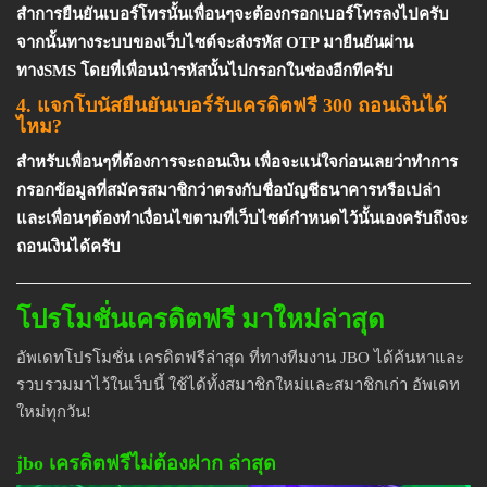
สำการยืนยันเบอร์โทรนั้นเพื่อนๆจะต้องกรอกเบอร์โทรลงไปครับ
จากนั้นทางระบบของเว็บไซต์จะส่งรหัส OTP มายืนยันผ่าน
ทางSMS โดยที่เพื่อนนำรหัสนั้นไปกรอกในช่องอีกทีครับ
4. แจกโบนัสยืนยันเบอร์รับเครดิตฟรี 300 ถอนเงินได้
ไหม?
สำหรับเพื่อนๆที่ต้องการจะถอนเงิน เพื่อจะแน่ใจก่อนเลยว่าทำการ
กรอกข้อมูลที่สมัครสมาชิกว่าตรงกับชื่อบัญชีธนาคารหรือเปล่า
และเพื่อนๆต้องทำเงื่อนไขตามที่เว็บไซต์กำหนดไว้นั้นเองครับถึงจะ
ถอนเงินได้ครับ
โปรโมชั่นเครดิตฟรี มาใหม่ล่าสุด
อัพเดทโปรโมชั่น เครดิตฟรีล่าสุด ที่ทางทีมงาน JBO ได้ค้นหาและ
รวบรวมมาไว้ในเว็บนี้ ใช้ได้ทั้งสมาชิกใหม่และสมาชิกเก่า อัพเดท
ใหม่ทุกวัน!
jbo เครดิตฟรีไม่ต้องฝาก ล่าสุด