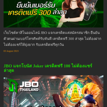
เว็บไซต์คาสิโนออนไลน์ JBO แจกเครดิตแค่สมัครสมาชิก ยืนยัน
ตัวตนผ่านเบอร์โทรศัพท์รับทันที เครดิตฟรี 300 ล่าสุด ไม่ต้องฝาก
ไม่ต้องแชร์ให้ยุ่งยาก รับเครดิตฟรีทุกวัน
03 August 2023
JBO แจกโบนัส Joker เครดิตฟรี 100 ไม่ต้องแชร์
ล่าสุด