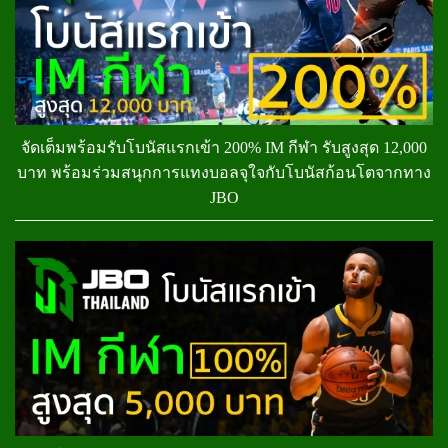
จัดเต็มพร้อมรับโบนัสแรกเข้า 200% IM กีฬา รับสูงสุด 12,000
บาท พร้อมร่วมสนุกการแทงบอลจุใจกับโบนัสก้อนโตจากทาง
JBO