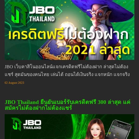
JBO เว็บคาสิโนออนไลน์แจกเครดิตฟรีไม่ต้องฝาก ล่าสุดไม่ต้อง
แชร์ สุดมันของคนไทย เล่นได้ ถอนได้เงินจริง แจกหนัก แจกจริง
02 August 2023
JBO Thailand ยืนยันเบอร์รับเครดิตฟรี 300 ล่าสุด แค่
สมัครไม่ต้องฝากไม่ต้องแชร์