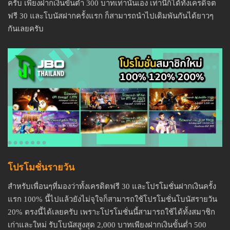
ครับ เพียงฝากเงินขั้นต่ำ 300 บาทเท่านั้นเอง เท่านี้ก็ได้ทั้งเครดิจต
ฟรี 30 และโบนัสฝากครั้งแรก ก็สามารถนำไปเดิมพันกันได้ยาวๆ
กันเลยครับ
โปรโมชั่นรายวัน
สำหรับเพื่อนๆที่มองว่าทั้งเครดิตฟรี 30 และโปรโมชั่นฝากเงินครั้ง
แรก 100% นี้ไปแล้วยังไม่จุใจก็สามารถใช้โปรโมชั่นโบนัสรายวัน
20% ตรงนี้ได้เลยครับ เพราะโปรโมชั่นนี้สามารถใช้ได้ทั้งสมาชิก
เก่าและใหม่ รับโบนัสสูงสุด 2,000 บาทเพียงฝากเงินขั้นต่ำ 500