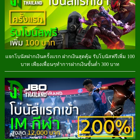
แจกโบนัสฝากเงินครั้งแรก ฝากเงินสุดคุ้ม รับโบนัสฟรีเพิ่ม 100
บาท เพียงเพื่อนๆทำการฝากเงินขั้นต่ำ 300 บาท