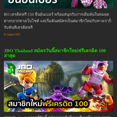
BO เครดิตฟรี 150 ยืนยันเบอร์ พร้อมสนุกกับการเดิมพันในหมยด
ต่างๆจากทางเว็บไซต์ แค่เริ่มต้นสมัครเป็นสมาชิกใหม่กับทางเราก็
รับทันทีเครดิตฟรี
02 August 2023
JBO Thailand สมัครวันนี้สมาชิกใหม่ฟรีเครดิต 100
ล่าสุด