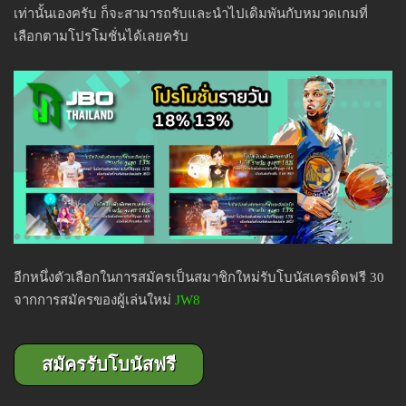
เท่านั้นเองครับ ก็จะสามารถรับและนำไปเดิมพันกับหมวดเกมที่
เลือกตามโปรโมชั่นได้เลยครับ
อีกหนึ่งตัวเลือกในการสมัครเป็นสมาชิกใหม่รับโบนัสเครดิตฟรี 30
จากการสมัครของผู้เล่นใหม่
JW8
สมัครรับโบนัสฟรี