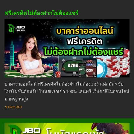
ฟรีเครดิตไม่ต้องฝากไม่ต้องแชร์
บาคาร่าออนไลน์ ฟรีเครดิตไม่ต้องฝากไม่ต้องแชร์ แค่สมัคร รับ
โปรโมชั่นต้อนรับ โบนัสแรกเข้า 100% เล่นฟรี เว็บคาสิโนออนไลน์
มาตรฐานสูง
26 March 2024