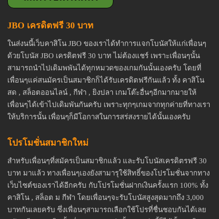
JBO เครดิตฟรี 30 บาท
ในส่งนนี้เว็บคาสิโน JBO ของเราได้ทำการแจกโบนัสให้แก่เพื่อนๆ
ด้วยโบนัส JBO เครดิตฟรี 30 บาท ไม่ต้องแชร์ เพราะเพื่อนๆนั้น
สามารถนำไปเดิมพพันได้ทุกหมวดของเกมกันนั้นเองครับ โดยที่
เพื่อนๆแค่สนมัครเป็นสมาชิกก็ได้รับเครดิตฟรีกันแล้ว ทั้ง คาสิโน
สด , สล็อตออนไลน์ , กีฬา , ยิงปลา เกมโต๊ะอื่นๆอีกมากมายให้
เพื่อนๆได้เข้าไปเดิมพันกันครับ เพราะทุกๆเกมจากทุกค่ายที่ทางเรา
ให้บริการนั้น เพื่อนๆก็มีโอกาสในการสร่สงรายได้นั้นเองครับ
โปรโมชั่นสมาชิกใหม่
สำหรับเพื่อนๆที่สมัครเป็นสมาชิกแล้ว และรับโบนัสเครดิตรฟรี 30
บาท มาแล้ว ทางเพื่อนๆเองยังสามารุใช้สิทธิ์ของโปรโมชั่นจากทาง
เว็บไซต์ของเราได้อีกครับ กับโปรโมชั่นฝากเงินครั้งแรก 100% ทั้ง
คาสิโน , สล็อต ม กีฬา โดยเพื่อนๆจะรับโบนัสสูงสุดมากถึง 3,000
บาทกันเลยครับ ซึ่งเพื่อนๆสามารถเลือกใช้โปรที่ชื่นชอบกันได้เลย