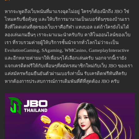
หากจะพูดถึงเว็บพนันที่มาแรงฉุดไม่อยู่ ใครๆก็ต้องนึกถึง JBO ใช่
ไหมครับชื่อคุ้นหู และให้บริการมานานเป็นเบอร์ต้นๆของบ้านเรา
สิ่งที่โดดเด่นที่สุดของเว็บเราคือกีฬา แทงบอล แต่ถ้าใครยังไม่ได้
ลองเล่นเกมอื่นๆ เราจะมาแนะนำครับกับ คาสิโนออนไลน์ของเว็บ
เรา ที่รวบรวมค่ายผู้ให้บริการชั้นนำจากทั่วโลกไม่ว่าจะเป็น
EvolutionGaming, SAgaming, WMCasino, GameplayInteractive
และอีกหลายค่ายมาให้เพื่อนๆได้เลือกเล่นครับ นอกจากนี้เรายัง
แจกเครดิตฟรีให้กับเพื่อนๆที่สมัครสมาชิกใหม่กับเว็บ JBO ของเรา
แค่สมัครพร้อมยืนยันตัวผ่านเบอร์เท่านั้น รับเครดิตฟรีทันทีครับ
หากต้องการประสบการณ์การเดิมพันที่ดีที่สุดต้อง JBO ครับ