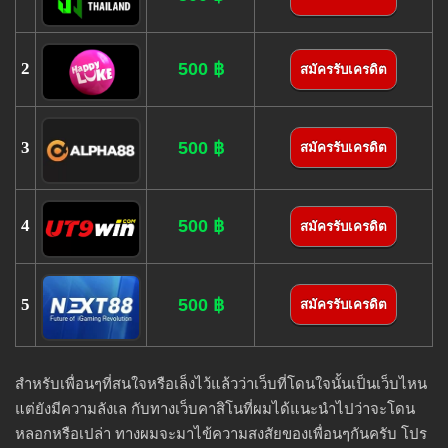
2
500 ฿
สมัครรับเครดิต
3
500 ฿
สมัครรับเครดิต
4
500 ฿
สมัครรับเครดิต
5
500 ฿
สมัครรับเครดิต
สำหรับเพื่อนๆที่สนใจหรือเล็งไว้แล้วว่าเว็บที่โดนใจนั้นเป็นเว็บไหน
แต่ยังมีความลังเล กับทางเว็บคาสิโนที่ผมได้แนะนำไปว่าจะโดน
หลอกหรือเปล่า ทางผมจะมาไข้ความสงสัยของเพื่อนๆกันครับ โปร