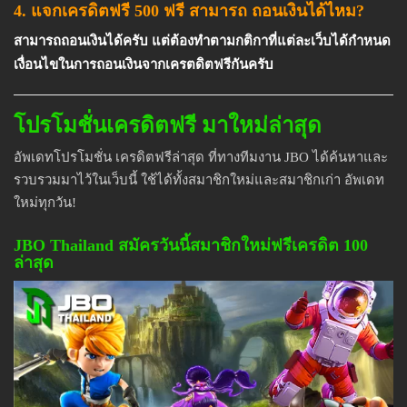
4. แจกเครดิตฟรี 500 ฟรี สามารถ ถอนเงินได้ไหม?
สามารถถอนเงินได้ครับ แต่ต้องทำตามกติกาที่แต่ละเว็บได้กำหนด
เงื่อนไขในการถอนเงินจากเครตดิตฟรีกันครับ
โปรโมชั่นเครดิตฟรี มาใหม่ล่าสุด
อัพเดทโปรโมชั่น เครดิตฟรีล่าสุด ที่ทางทีมงาน JBO ได้ค้นหาและ
รวบรวมมาไว้ในเว็บนี้ ใช้ได้ทั้งสมาชิกใหม่และสมาชิกเก่า อัพเดท
ใหม่ทุกวัน!
JBO Thailand สมัครวันนี้สมาชิกใหม่ฟรีเครดิต 100
ล่าสุด