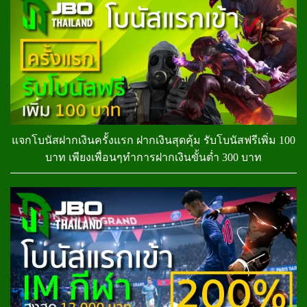
แจกโบนัสฝากเงินครั้งแรก ฝากเงินสุดคุ้ม รับโบนัสฟรีเพิ่ม 100
บาท เพียงเพื่อนๆทำการฝากเงินขั้นต่ำ 300 บาท