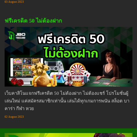
03 August 2023
ฟรีเครดิต 50 ไม่ต้องฝาก
เว็บคาสิโนแจกฟรีเครดิต 50 ไม่ต้องฝาก ไม่ต้องแชร์ โปรโมชั่นผู้
เล่นใหม่ แค่สมัครสมาชิกเท่านั้น เล่นได้ทุกเกมการพนัน สล็อต บา
คาร่า กีฬา หวย
02 August 2023