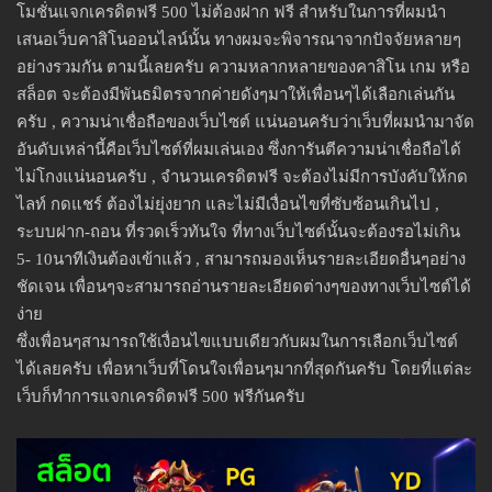
โมชั่นแจกเครดิตฟรี 500 ไม่ต้องฝาก ฟรี สำหรับในการที่ผมนำ
เสนอเว็บคาสิโนออนไลน์นั้น ทางผมจะพิจารณาจากปัจจัยหลายๆ
อย่างรวมกัน ตามนี้เลยครับ ความหลากหลายของคาสิโน เกม หรือ
สล็อต จะต้องมีพันธมิตรจากค่ายดังๆมาให้เพื่อนๆได้เลือกเล่นกัน
ครับ , ความน่าเชื่อถือของเว็บไซต์ แน่นอนครับว่าเว็บที่ผมนำมาจัด
อันดับเหล่านี้คือเว็บไซต์ที่ผมเล่นเอง ซึ่งการันตีความน่าเชื่อถือได้
ไม่โกงแน่นอนครับ , จำนวนเครดิตฟรี จะต้องไม่มีการบังคับให้กด
ไลท์ กดแชร์ ต้องไม่ยุ่งยาก และไม่มีเงื่อนไขที่ซับซ้อนเกินไป ,
ระบบฝาก-ถอน ที่รวดเร็วทันใจ ที่ทางเว็บไซต์นั้นจะต้องรอไม่เกิน
5- 10นาทีเงินต้องเข้าแล้ว , สามารถมองเห็นรายละเอียดอื่นๆอย่าง
ชัดเจน เพื่อนๆจะสามารถอ่านรายละเอียดต่างๆของทางเว็บไซต์ได้
ง่าย
ซึ่งเพื่อนๆสามารถใช้เงื่อนไขแบบเดียวกับผมในการเลือกเว็บไซต์
ได้เลยครับ เพื่อหาเว็บที่โดนใจเพื่อนๆมากที่สุดกันครับ โดยที่แต่ละ
เว็บก็ทำการแจกเครดิตฟรี 500 ฟรีกันครับ