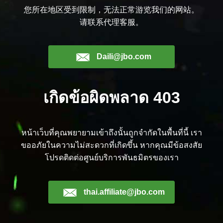
您所在地区受到限制，无法正常游览我们的网站。
请联系代理客服。
Daili@jbo.com
เกิดข้อผิดพลาด 403
หน้าเว็บที่คุณพยายามเข้าถึงนั้นถูกจำกัดในพื้นที่นี้ เรา
ขออภัยในความไม่สะดวกที่เกิดขึ้น หากคุณมีข้อสงสัย
โปรดติดต่อศูนย์บริการพันธมิตรของเรา
thai.affiliate@jbo.com