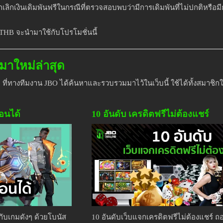
ิกเงินเดิมพันฟรีในกรณีที่ตรวจสอบพบว่ามีการเดิมพันที่ไม่ปกติหรือมี
THB จะนำมาใช้กับโปรโมชั่นนี้
มาใหม่ล่าสุด
ด ที่ทางทีมงาน JBO ได้ค้นหาและรวบรวมมาไว้ในเว็บนี้ ใช้ได้ทั้งสมาชิก
ถอนได้
10 อันดับ เครดิตฟรีไม่ต้องแชร์
กับเกมดังๆ ด้วยโบนัส
10 อันดับเว็บแจกเครดิตฟรีไม่ต้องแชร์ 