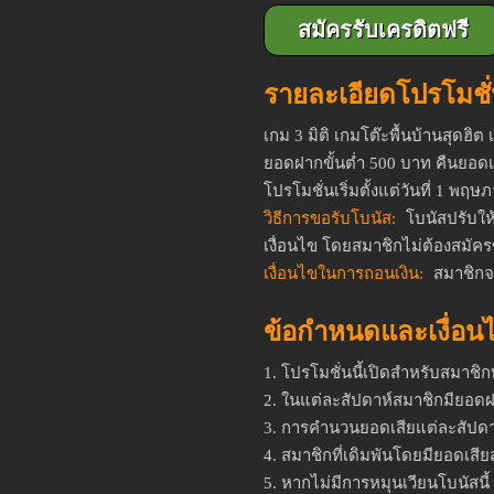
สมัครรับเครดิตฟรี
รายละเอียดโปรโมชั่น
เกม 3 มิติ เกมโต๊ะพื้นบ้านสุดฮิต 
ยอดฝากขั้นต่ำ 500 บาท คืนยอดเส
โปรโมชั่นเริ่มตั้งแต่วันที่ 1 พ
วิธีการขอรับโบนัส:
โบนัสปรับให้อ
เงื่อนไข โดยสมาชิกไม่ต้องสมัค
เงื่อนไขในการถอนเงิน:
สมาชิกจะ
ข้อกำหนดและเงื่อน
1. โปรโมชั่นนี้เปิดสำหรับสมาชิก
2. ในแต่ละสัปดาห์สมาชิกมียอด
3. การคำนวนยอดเสียแต่ละสัปดาห์จ
4. สมาชิกที่เดิมพันโดยมียอดเสี
5. หากไม่มีการหมุนเวียนโบนัสนี้