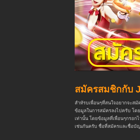
สมัครสมชิกกับ 
สำหัรบเพื่อนๆที่สนใจอยากจะสมัค
ข้อมูลในการสมัครลงไปครับ โดยที
เท่านั้น โดยข้อมูลที่เพื่อนๆกร
เช่นกันครับ ชื่อที่สมัครและชื่อ