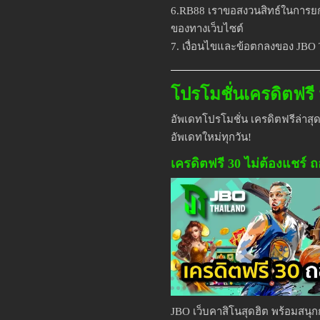
6.RB88 เราขอสงวนสิทธ์ในการยกเล
ของทางเว็บไซต์
7. เงื่อนไขและข้อตกลงของ JBO 
โปรโมชั่นเครดิตฟรี 
อัพเดทโปรโมชั่น เครดิตฟรีล่าสุ
อัพเดทใหม่ทุกวัน!
เครดิตฟรี 30 ไม่ต้องแชร์ 
JBO เว็บคาสิโนสุดฮิต พร้อมสนุก