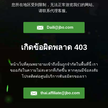
您所在地区受到限制，无法正常游览我们的网站。
请联系代理客服。
Daili@jbo.com
เกิดข้อผิดพลาด 403
หน้าเว็บที่คุณพยายามเข้าถึงนั้นถูกจำกัดในพื้นที่นี้ เรา
ขออภัยในความไม่สะดวกที่เกิดขึ้น หากคุณมีข้อสงสัย
โปรดติดต่อศูนย์บริการพันธมิตรของเรา
thai.affiliate@jbo.com