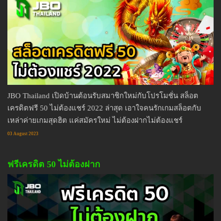
JBO Thailand เปิดบ้านต้อนรับสมาชิกใหม่กับโปรโมชั่น สล็อต
เครดิตฟรี 50 ไม่ต้องแชร์ 2022 ล่าสุด เอาใจคนรักเกมสล็อตกับ
เหล่าค่ายเกมสุดฮิต แค่สมัครใหม่ ไม่ต้องฝากไม่ต้องแชร์
03 August 2023
ฟรีเครดิต 50 ไม่ต้องฝาก