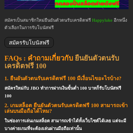
สมัครเป็นสมาชิกใหม่ยืนยันตัวตนรับเครดิตฟรี
Happyluke
อีกหนึ่ง
ตัวเลือกในการรับโบนัสฟรี
สมัครรับโบนัสฟรี
FAQs : คำถามเกี่ยวกับ
ยืนยันตัวตนรับ
เครดิตฟรี 100
1. ยืนยันตัวตนรับเครดิตฟรี 100 มีเงื่อนไขอะไรบ้าง?
สมัครใหม่กับ JBO ทำการฝากเงินขั้นต่ำ 100 บาทก็รับโบนัสฟรี
100
2. เกมสล็อต ยืนยันตัวตนรับเครดิตฟรี 100 สามารถเข้า
เล่นบนมือถือได้ไหม?
ในช่องการเล่นเกมสล็อต สามารถเข้าได้ทั้งเว็บไซต์ได้เลย แต่จะมี
บางค่ายเกมที่จะต้องเล่นผ่านมือถือเท่านั้น