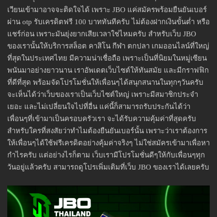
เวียนเข้ามาอาจจะติดใจได้ เพราะ JBO แค่สมัครพร้อมยืนยันเบอร์
ผ่าน otp รับเครดิตฟรี 100 บาททันทีครับ ไม่ต้องฝากเงินขั้นต่ำ หรือ
แชร์ก่อน เพราะมันยุ่งยากเสียเวลาใช่ไหมครับ สำหรับเว็บ JBO
ของเรานั้นให้บริการสล็อต คาสิโน กีฬา ตกปลา เกมออนไลน์ที่ใหญ่
ที่สุดในประเทศไทย มีความน่าเชื่อถือ เพราะเป็นที่นิยมในหมู่เซียน
พนันมาอย่างยาวนาน เราอัพเดตเว็บไซต์ให้ทันสมัย และมีกราฟฟิก
ที่ดีที่สุด พร้อมจัดโปรโมชั่นให้เพื่อนๆได้สนุกสนานในทุกๆวันครับ
จะเห็นได้ว่าเว็บของเราเป็นเว็บไซต์ใหญ่ เพราะมีสมาชิกประจำ
เยอะ และไม่เปลี่ยนใจไปที่อื่น แค่นี้ก็สามารถรับประกันได้ว่า
เพื่อนๆที่เข้ามาเป็นครอบครัวเรา จะได้รับความคุ้มค่าที่สุดครับ
สำหรับใครที่สงสัยว่าทำไมต้องยืนยันเบอร์นั้น เพราะว่าเราต้องการ
ให้เพื่อนๆได้ใช้ฟรีเครดิตอย่างคุ้มค่าจริงๆ ไม่ใช่สมัครเข้ามาเพื่อหา
กำไรครับ แต่อย่างไรก็ตาม เว็บเรามีโปรโมชั่นดีๆให้กับเพื่อนๆทุก
วันอยู่แล้วครับ สามารถดูโปรเพิ่มเติมที่เว็บ JBO ของเราได้เลยครับ