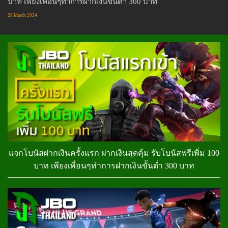
บาท เพียงเพื่อนๆทำการฝากเงินขั้นต่ำ 300 บาท
26 March 2024
แจกโบนัสฝากเงินครั้งแรก ฝากเงินสุดคุ้ม รับโบนัสฟรีเพิ่ม 100
บาท เพียงเพื่อนๆทำการฝากเงินขั้นต่ำ 300 บาท