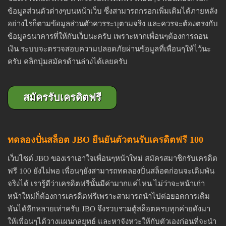
ข้อมูลส่วนตัวต่างๆบนหน้าเว็บ ซึ่งสามารถกรอกเพิ่มเติมได้ภายหลัง
อย่างไรก็ตามข้อมูลส่วนตัวควรระบุตามจริง และควรจะต้องตรงกับ
ข้อมูลธนาคารที่ให้กับเว็บนะครับ เพราะหากเพื่อนๆต้องการถอน
เงิน ระบบจะตรวจสอบความปลอดภัยผ่านข้อมูลที่เพื่อนๆให้ไว้นะ
ครับ คลิกปุ่มสมัครด้านล่างได้เลยครับ
สมัครรับเครดิตฟรี
ทดลองปั่นสล็อต JBO ยืนยันตัวตนรับเครดิตฟรี 100
เว็บไซต์ JBO ของเราเอาใจเพื่อนๆหน้าใหม่ สมัครสมาชิกรับเครดิต
ฟรี 100 ยังไม่พอ เพื่อนๆยังสามารถทดลองปั่นสล็อตก่อนจะเดิมพัน
จริงได้ เรารู้ดีว่าเครดิตฟรีนั้นมีค่ามากแค่ไหน ไม่ว่าจะหน้าเก่า
หน้าใหม่ก็ต้องการเครดิตฟรีเพราะสามารถนำไปต่อยอดการเดิม
พันได้อีกหลายเท่าครับ JBO จึงรวบรวมตู้สล็อตครบทุกค่ายดังมา
ให้เพื่อนๆได้วางแผนกลยุทธ์ และหาจังหวะให้กับตัวเองก่อนที่จะนำ