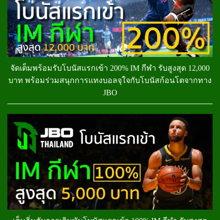
จัดเต็มพร้อมรับโบนัสแรกเข้า 200% IM กีฬา รับสูงสุด 12,000
บาท พร้อมร่วมสนุกการแทงบอลจุใจกับโบนัสก้อนโตจากทาง
JBO