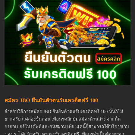
สมัคร JBO ยืนยันตัวตนรับเครดิตฟรี 100
สำหรับวิธีการสมัคร JBO ยืนยันตัวตนรับเครดิตฟรี 100 นั้นก็ไม่
ยากครับ แค่สองขั้นตอน เพื่อนๆคลิกปุ่มสมัครด้านล่าง จากนั้น
กรอกเบอร์โทรศัพท์และรหัสผ่าน เพียงแค่นี้ก็สามารถใช้บริการเว็บ
ของเราได้แล้วครับ หากจะรับเครดิตฟรี เพื่อนๆจำเป็นต้องกรอก