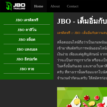
Home
About
Contact
JBO - เต็มอิ่มก
JBO เครดิตฟรี
JBO คาสิโน
::
เครดิตฟรี
JBO - เต็มอิ่มกับความสน
JBO สล็อต
สล็อตออนไลน์ถือว่าเป็นเกมพนันออ
เข้ามาสัมผัสกับการพนันออนไลน์ยัง
JBO แทงบอล
เงินง่าย เพียงแค่ดูสัญลักษณ์ จ
JBO อีสปอร์ต
ว่าจะเป็นการถูกรางวัล หรือจะเป็
ในครั้งนั้นกันเลย และทางเว็บคา
JBO หวย
ครับ ที่ทางเรานั้นพร้อมแจกโบนัสสล
จำนวนจำกัดนะครับ ให้สมัครก่อนก