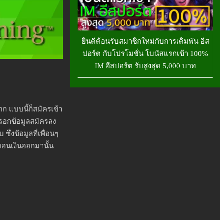
ยินดีต้อนรับสมาชิกใหม่กับการเดิมพัน อีส
ปอร์ต กับโปรโมชั่น โบนัสแรกเข้า 100%
IM อีสปอร์ต รับสูงสุด 5,000 บาท
ก แบบนี้ก็สมัครเข้า
ะกรอกข้อมูลสมัครลง
ซึ่งข้อมูลที่เพื่อนๆ
รถอนเงินออกมานั้น