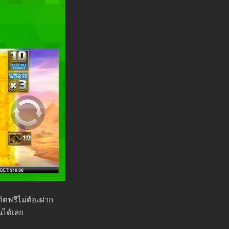
ดิตฟรีไม่ต้องฝาก
นได้เลย