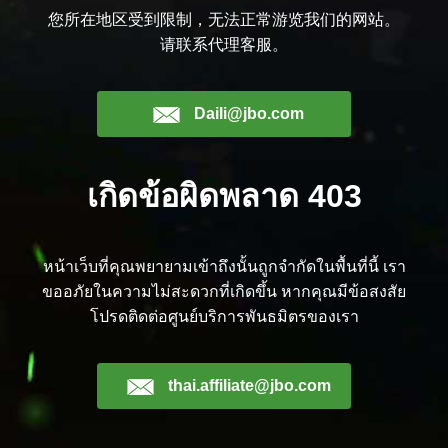
您所在地区受到限制，无法正常游览我们的网站。
请联系代理客服。
Daili@jbo.com
เกิดข้อผิดพลาด 403
หน้าเว็บที่คุณพยายามเข้าถึงนั้นถูกจำกัดในพื้นที่นี้ เรา
ขออภัยในความไม่สะดวกที่เกิดขึ้น หากคุณมีข้อสงสัย
โปรดติดต่อศูนย์บริการพันธมิตรของเรา
thai.affiliate@jbo.com