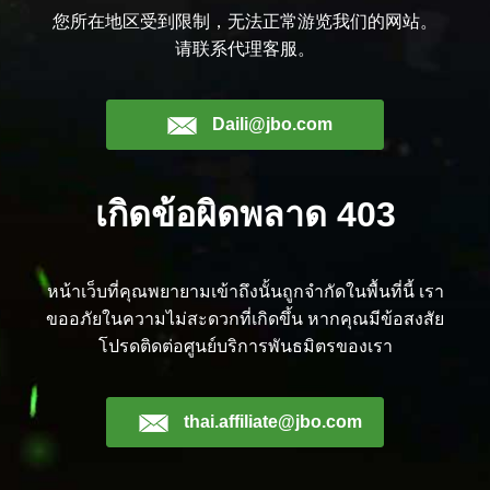
您所在地区受到限制，无法正常游览我们的网站。
请联系代理客服。
Daili@jbo.com
เกิดข้อผิดพลาด 403
หน้าเว็บที่คุณพยายามเข้าถึงนั้นถูกจำกัดในพื้นที่นี้ เรา
ขออภัยในความไม่สะดวกที่เกิดขึ้น หากคุณมีข้อสงสัย
โปรดติดต่อศูนย์บริการพันธมิตรของเรา
thai.affiliate@jbo.com