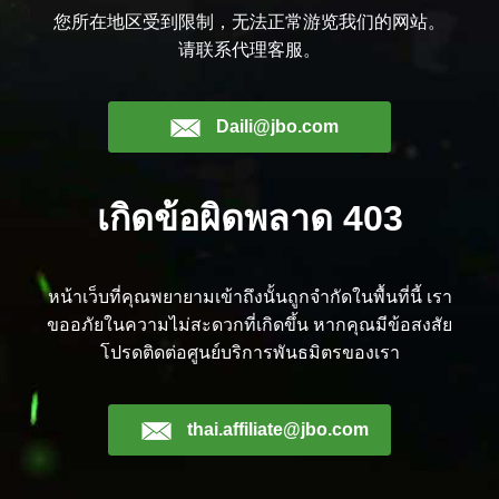
您所在地区受到限制，无法正常游览我们的网站。
请联系代理客服。
Daili@jbo.com
เกิดข้อผิดพลาด 403
หน้าเว็บที่คุณพยายามเข้าถึงนั้นถูกจำกัดในพื้นที่นี้ เรา
ขออภัยในความไม่สะดวกที่เกิดขึ้น หากคุณมีข้อสงสัย
โปรดติดต่อศูนย์บริการพันธมิตรของเรา
thai.affiliate@jbo.com